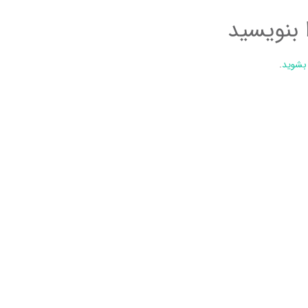
 بنویسید
 بشوید
.