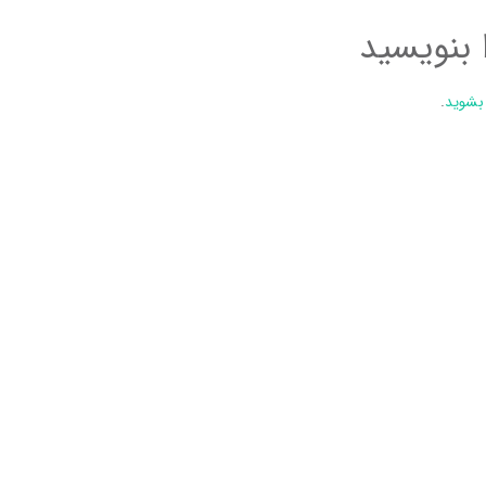
 بنویسید
 بشوید
.