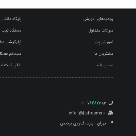
ویدیوهای آموزشی
پایگاه دانش 
سوالات متداول
دستگاه ثبت ش
آموزش پنل
اپلیکیشن ذخی
مشتریان ما
سیستم همکاری در
تماس با ما
تلفن ثابت ابری (Phone
021-76
482
382
ا
info [@] afrasms.ir
تهران - پارک فناوری پردیس